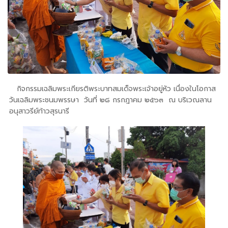
กิจกรรมเฉลิมพระเกียรติพระบาทสมเด็จพระเจ้าอยู่หัว เนื่องในโอกาส
วันเฉลิมพระชนมพรรษา วันที่ ๒๘ กรกฎาคม ๒๕๖๓ ณ บริเวณลาน
อนุสาวรีย์ท้าวสุรนารี