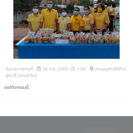
วันเวลา/สถานที่ :
28 ก.ค. 2563
7.30
ลานอนุสาวรีย์ท้าว
สุรนารี (ลานย่าโม)
แชร์กิจกรรมนี้ :